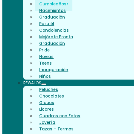
Cumpleaños
Nacimientos
Graduación
Para él
Condolencias
Mejórate Pronto
Graduación
Pride
Novias
Teens
Inauguración
Niños
REGALOS
Peluches
Chocolates
Globos
Licores
Cuadros con Fotos
Joyería
Tazas – Termos