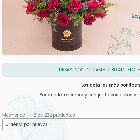
DESAYUNOS: 7:00 AM - 10:30 AM I FLORE
Los detalles más bonitos
Sorprende, enamora y conquista con bellos
ar
Mostrando 1 - 12 de 222 productos
Sort content
Orden de producto