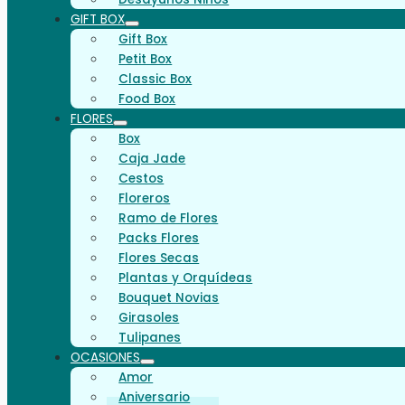
GIFT BOX
Gift Box
Petit Box
Classic Box
Food Box
FLORES
Box
Caja Jade
Cestos
Floreros
Ramo de Flores
Packs Flores
Flores Secas
Plantas y Orquídeas
Bouquet Novias
Girasoles
Tulipanes
OCASIONES
Amor
Aniversario