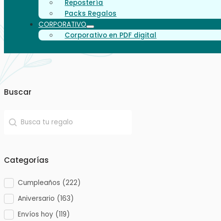
Repostería
Packs Regalos
CORPORATIVO
Corporativo en PDF digital
Buscar
Buscar
Buscar
Categorías
Cumpleaños
(222)
Categorías
Aniversario
(163)
Envíos hoy
(119)