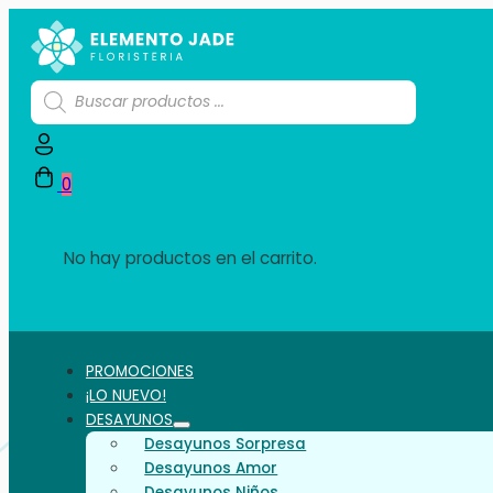
Búsqueda
de
productos
0
No hay productos en el carrito.
PROMOCIONES
¡LO NUEVO!
DESAYUNOS
Desayunos Sorpresa
Desayunos Amor
Desayunos Niños