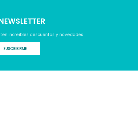
 NEWSLETTER
tén increíbles descuentos y novedades
SUSCRIBIRME