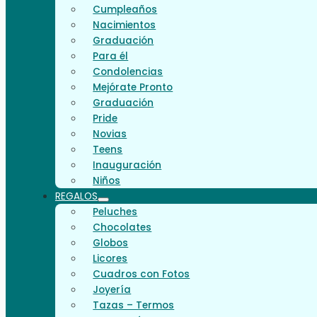
Cumpleaños
Nacimientos
Graduación
Para él
Condolencias
Mejórate Pronto
Graduación
Pride
Novias
Teens
Inauguración
Niños
REGALOS
Peluches
Chocolates
Globos
Licores
Cuadros con Fotos
Joyería
Tazas – Termos