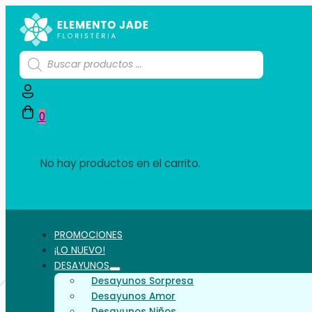
Búsqueda
de
productos
0
No hay productos en el carrito.
PROMOCIONES
¡LO NUEVO!
DESAYUNOS
Desayunos Sorpresa
Desayunos Amor
Desayunos Niños