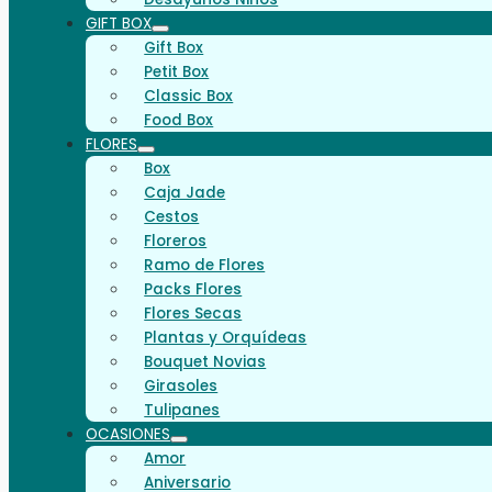
GIFT BOX
Gift Box
Petit Box
Classic Box
Food Box
FLORES
Box
Caja Jade
Cestos
Floreros
Ramo de Flores
Packs Flores
Flores Secas
Plantas y Orquídeas
Bouquet Novias
Girasoles
Tulipanes
OCASIONES
Amor
Aniversario