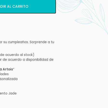
DIR AL CARRITO
era:
es:
S/ 125.00.
S/ 120.00.
or su cumpleaños. Sorprende a tu
 de acuerdo al stock)
r de acuerdo a disponibilidad de
la Artois
“
idades
rsonalizada
mento Jade