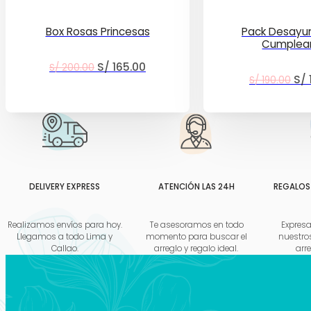
Box Rosas Princesas
Pack Desayu
Cumplea
El
El
S/
165.00
S/
200.00
El
S/
S/
190.00
precio
precio
pre
original
actual
ori
era:
es:
era
S/ 200.00.
S/ 165.00.
S/ 
DELIVERY EXPRESS
ATENCIÓN LAS 24H
REGALOS
Realizamos envíos para hoy.
Te asesoramos en todo
Expres
Llegamos a todo Lima y
momento para buscar el
nuestros
Callao.
arreglo y regalo ideal.
arre