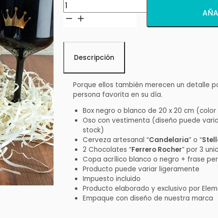
Box
AÑA
Cumpleaños
Feliz
II
cantidad
Descripción
Porque ellos también merecen un detalle p
persona favorita en su día.
Box negro o blanco de 20 x 20 cm (color
Oso con vestimenta (diseño puede varia
stock)
Cerveza artesanal “
Candelaria
” o “
Stel
2 Chocolates “
Ferrero Rocher
” por 3 un
Copa acrílico blanco o negro + frase pe
Producto puede variar ligeramente
Impuesto incluido
Producto elaborado y exclusivo por Ele
Empaque con diseño de nuestra marca