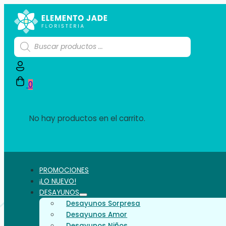
Búsqueda
de
productos
0
No hay productos en el carrito.
PROMOCIONES
¡LO NUEVO!
DESAYUNOS
Desayunos Sorpresa
Desayunos Amor
Desayunos Niños