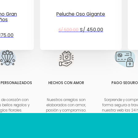
no Gran
Peluche Oso Gigante
ños
El
El
S/
450.00
S/
500.00
El
175.00
precio
precio
cio
precio
original
actual
ginal
actual
era:
es:
:
es:
S/ 500.00.
S/ 450.00.
190.00.
S/ 175.00.
 PERSONALIZADOS
HECHOS CON AMOR
PAGO SEGURO
a de corazón con
Nuestros arreglos son
Sorprende y compr
 bellos regalos y
elaborados con amor,
forma segura a trav
glos florales.
pasión y compromiso.
nuestra web las 24 