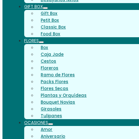
GIFT BOX
Gift Box
Petit Box
Classic Box
Food Box
FLORES
Box
Caja Jade
Cestos
Floreros
Ramo de Flores
Packs Flores
Flores Secas
Plantas y Orquídeas
Bouquet Novias
Girasoles
Tulipanes
OCASIONES
Amor
Aniversario