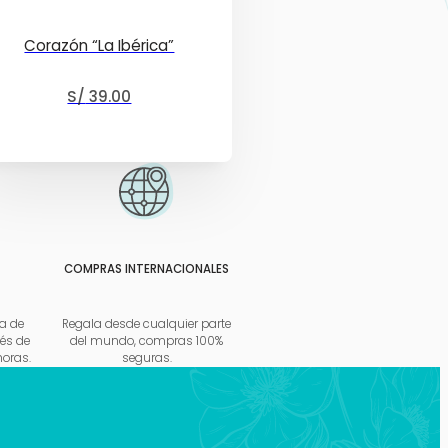
Corazón “La Ibérica”
S/
39.00
COMPRAS INTERNACIONALES
a de
Regala desde cualquier parte
és de
del mundo, compras 100%
horas.
seguras.