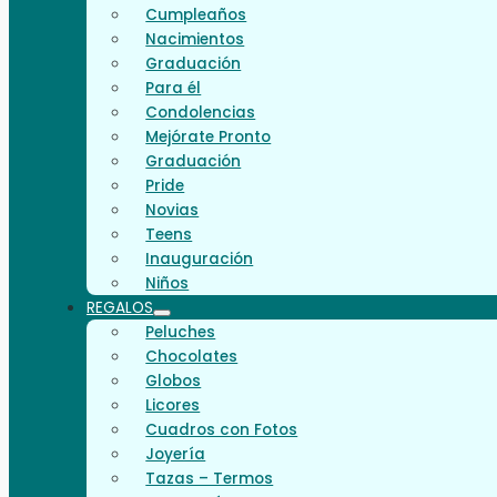
Cumpleaños
Nacimientos
Graduación
Para él
Condolencias
Mejórate Pronto
Graduación
Pride
Novias
Teens
Inauguración
Niños
REGALOS
Peluches
Chocolates
Globos
Licores
Cuadros con Fotos
Joyería
Tazas – Termos